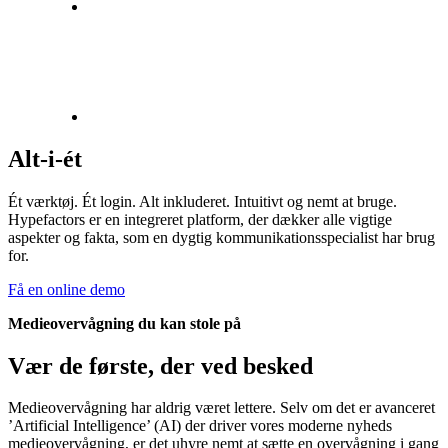
Alt-i-ét
Ét værktøj. Ét login. Alt inkluderet. Intuitivt og nemt at bruge.
Hypefactors er en integreret platform, der dækker alle vigtige
aspekter og fakta, som en dygtig kommunikationsspecialist har brug
for.
Få en online demo
Medieovervågning du kan stole på
Vær de første, der ved besked
Medieovervågning har aldrig været lettere. ​Selv om det er a​va​nceret ​
’Artificial Intelligence’ (AI) der driver vores moderne nyheds​​
medieovervågning, er​ det​ uhyre nemt at ​sætte en overvågning ​i gang​