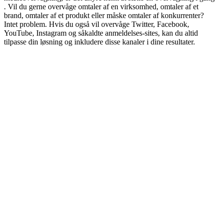
. Vil du gerne overvåge ​omtaler​ ​af​ e​n​ ​virksomhed​, ​omtaler af ​et ​
brand​, ​omtaler af​ et produkt eller måske ​omtaler af ​konkurrenter?
Intet problem. Hvis du også vil overvåge Twitter, Facebook,
YouTube, Instagram og ​såkaldte anmeldelses-sites, kan du altid
tilpasse din løsning ​og inkludere disse kanaler i dine resultater.