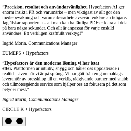
”
Precision, resultat och användarvänlighet.
Hypefactors AI ger
enorm insikt i PR och varumärke – men viktigast av allt gör den
mediebevakning och varumärkesarbete avsevärt enklare än tidigare.
Jag älskar rapporterna – att man kan ha färdiga PDF:er klara att dela
på bara några sekunder. Och allt är anpassat för varje enskild
användare. Ett verkligen kraftfullt verktyg!”
Ingrid Morin, Communications Manager
EUMEPS + Hypefactors
“
Hypefactors är den moderna lösning vi har letat
efter.
Plattformen är intuitiv, snygg och håller oss uppdaterade i
realtid – även när vi är på språng. Vi har gått från en gammaldags
leverantör av pressklipp till en verklig rådgivande partner med snabb
och tillmötesgående service som hjälper oss att fokusera på det som
betyder mest.”
Ingrid Morin, Communications Manager
CIRCLE K + Hypefactors