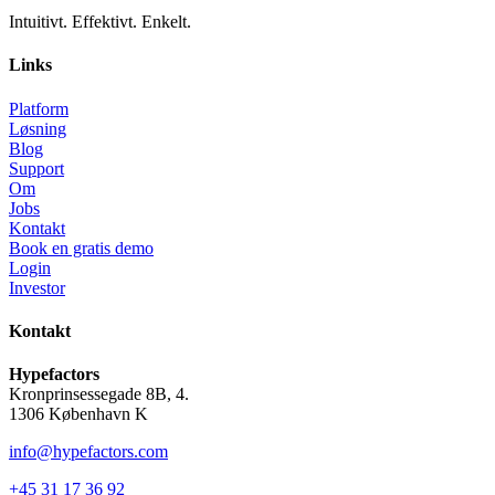
Intuitivt. Effektivt. Enkelt.
Links
Platform
Løsning
Blog
Support
Om
Jobs
Kontakt
Book en gratis demo
Login
Investor
Kontakt
Hypefactors
Kronprinsessegade 8B, 4.
1306 København K
info@hypefactors.com
+45 31 17 36 92