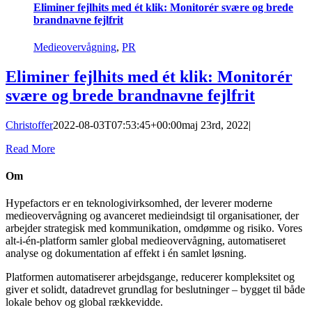
Eliminer fejlhits med ét klik: Monitorér svære og brede
brandnavne fejlfrit
Medieovervågning
,
PR
Eliminer fejlhits med ét klik: Monitorér
svære og brede brandnavne fejlfrit
Christoffer
2022-08-03T07:53:45+00:00
maj 23rd, 2022
|
Read More
Om
Hypefactors er en teknologivirksomhed, der leverer moderne
medieovervågning og avanceret medieindsigt til organisationer, der
arbejder strategisk med kommunikation, omdømme og risiko. Vores
alt-i-én-platform samler global medieovervågning, automatiseret
analyse og dokumentation af effekt i én samlet løsning.
Platformen automatiserer arbejdsgange, reducerer kompleksitet og
giver et solidt, datadrevet grundlag for beslutninger – bygget til både
lokale behov og global rækkevidde.